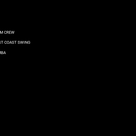
M CREW
T COAST SWING
MBA