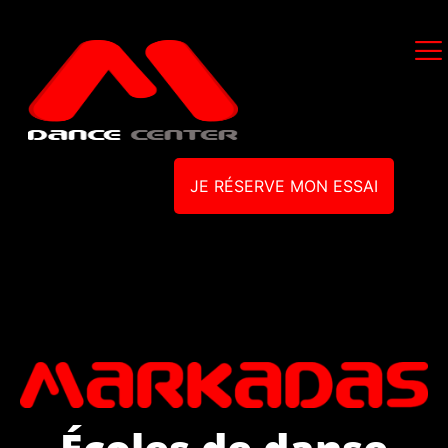
JE RÉSERVE MON ESSAI
Écoles de danse