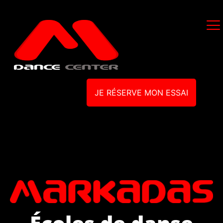
JE RÉSERVE MON ESSAI
Écoles de danse