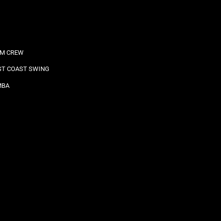
M CREW
T COAST SWING
MBA