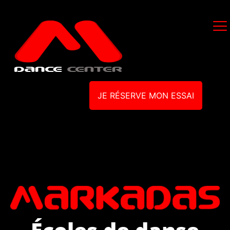
JE RÉSERVE MON ESSAI
Écoles de danse