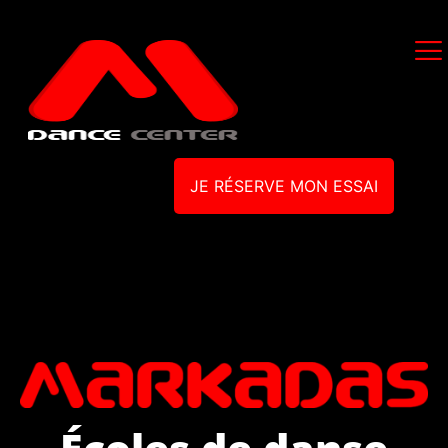
JE RÉSERVE MON ESSAI
Écoles de danse