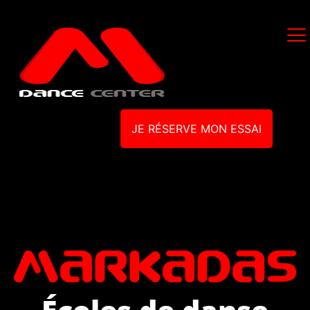
JE RÉSERVE MON ESSAI
Écoles de danse