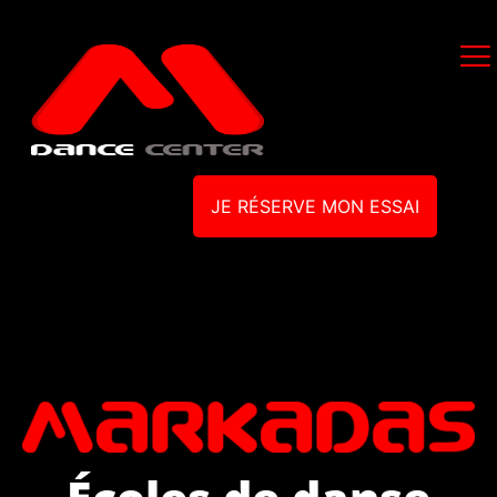
JE RÉSERVE MON ESSAI
Écoles de danse