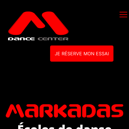
JE RÉSERVE MON ESSAI
Écoles de danse