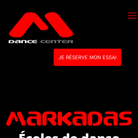
JE RÉSERVE MON ESSAI
Écoles de danse