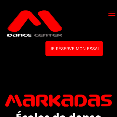
JE RÉSERVE MON ESSAI
Écoles de danse