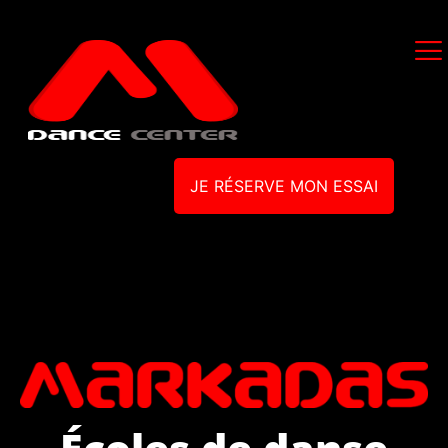
JE RÉSERVE MON ESSAI
Écoles de danse