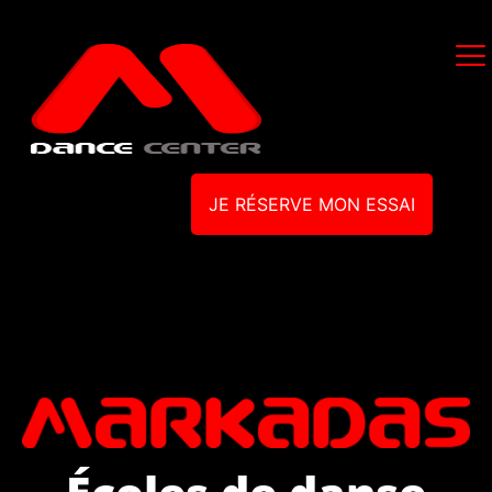
JE RÉSERVE MON ESSAI
Écoles de danse