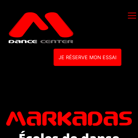
JE RÉSERVE MON ESSAI
Écoles de danse