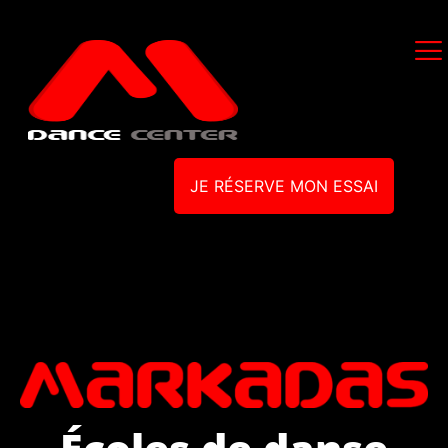
JE RÉSERVE MON ESSAI
Écoles de danse