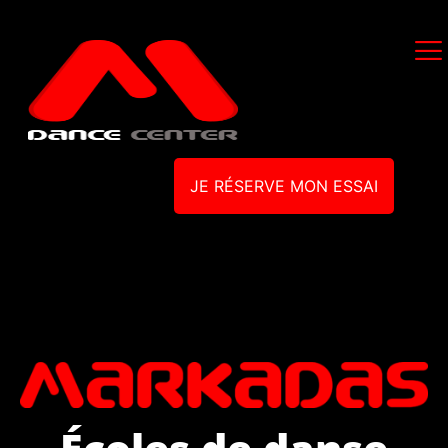
JE RÉSERVE MON ESSAI
Écoles de danse