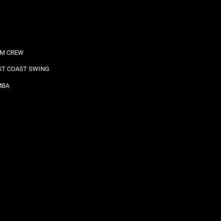
M CREW
T COAST SWING
MBA