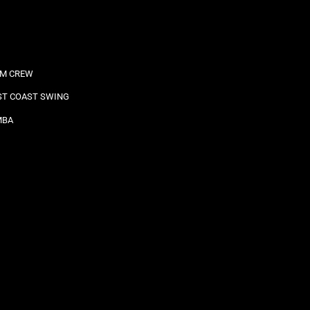
M CREW
T COAST SWING
MBA