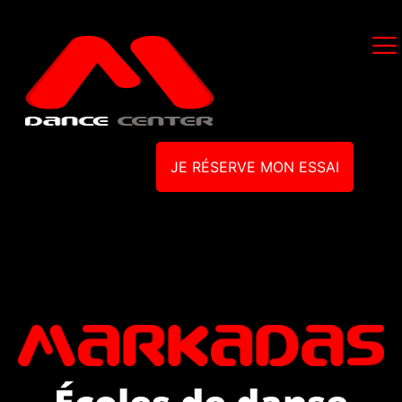
JE RÉSERVE MON ESSAI
Écoles de danse