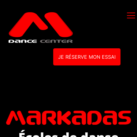
JE RÉSERVE MON ESSAI
Écoles de danse