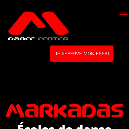
JE RÉSERVE MON ESSAI
Écoles de danse