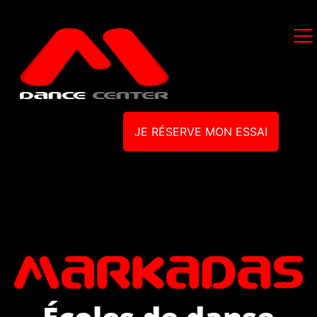
JE RÉSERVE MON ESSAI
Écoles de danse