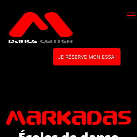
JE RÉSERVE MON ESSAI
Écoles de danse