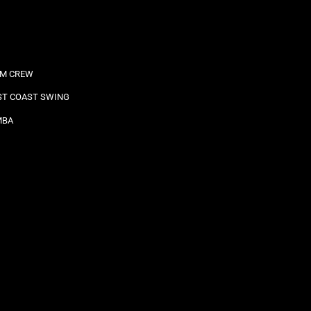
M CREW
T COAST SWING
MBA