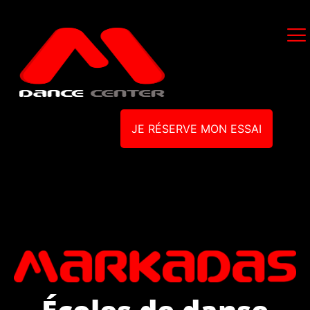
JE RÉSERVE MON ESSAI
Écoles de danse