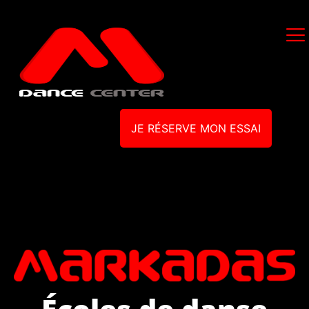
JE RÉSERVE MON ESSAI
Écoles de danse