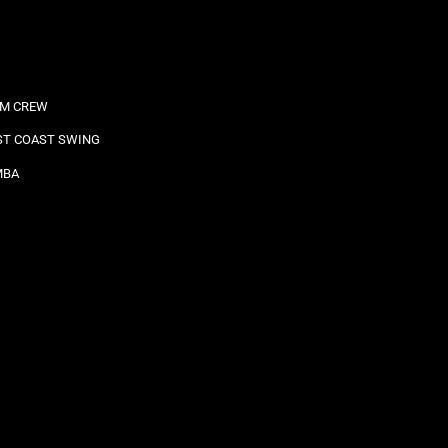
M CREW
T COAST SWING
MBA