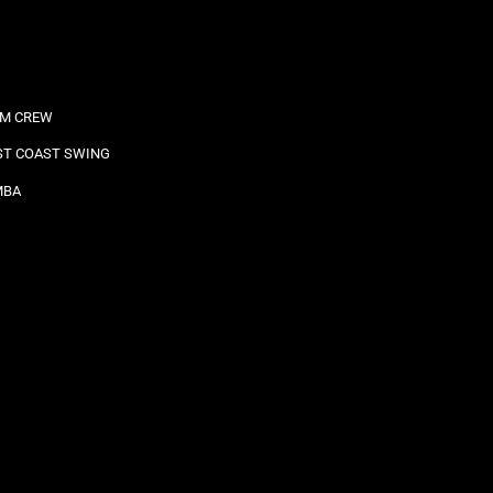
M CREW
T COAST SWING
MBA