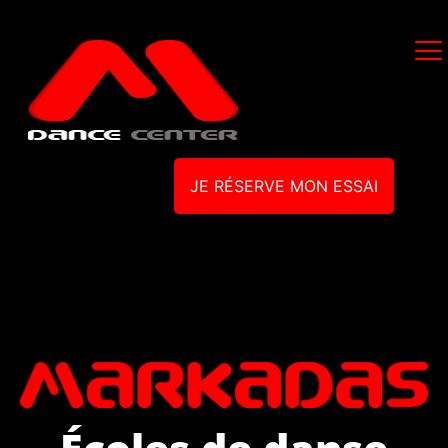
JE RÉSERVE MON ESSAI
Écoles de danse