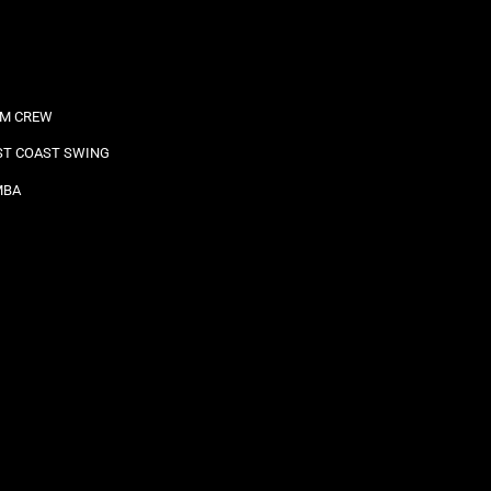
M CREW
T COAST SWING
MBA