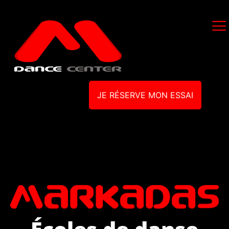
JE RÉSERVE MON ESSAI
Écoles de danse