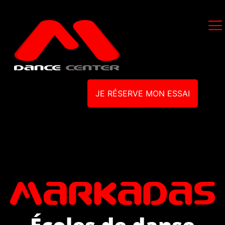
JE RÉSERVE MON ESSAI
Écoles de danse