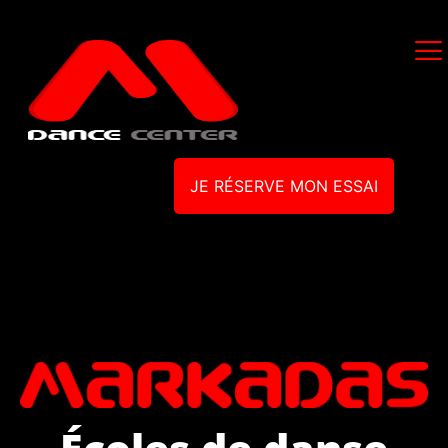
JE RÉSERVE MON ESSAI
Écoles de danse