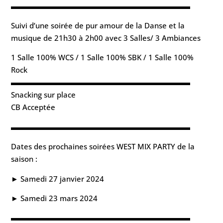
▬▬▬▬▬▬▬▬▬▬▬▬▬▬▬▬▬▬▬▬▬▬▬▬
Suivi d’une soirée de pur amour de la Danse et la
musique de 21h30 à 2h00 avec 3 Salles/ 3 Ambiances
1 Salle 100% WCS / 1 Salle 100% SBK / 1 Salle 100%
Rock
▬▬▬▬▬▬▬▬▬▬▬▬▬▬▬▬▬▬▬▬▬▬▬▬
Snacking sur place
CB Acceptée
▬▬▬▬▬▬▬▬▬▬▬▬▬▬▬▬▬▬▬▬▬▬▬▬
Dates des prochaines soirées WEST MIX PARTY de la
saison :
► Samedi 27 janvier 2024
► Samedi 23 mars 2024
▬▬▬▬▬▬▬▬▬▬▬▬▬▬▬▬▬▬▬▬▬▬▬▬