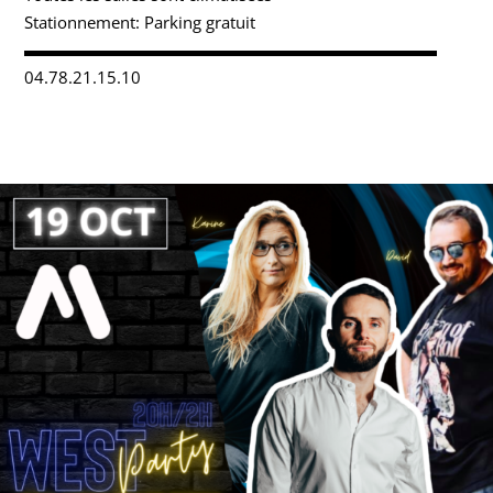
Stationnement: Parking gratuit
▬▬▬▬▬▬▬▬▬▬▬▬▬▬▬▬▬▬▬▬▬▬▬▬▬
04.78.21.15.10