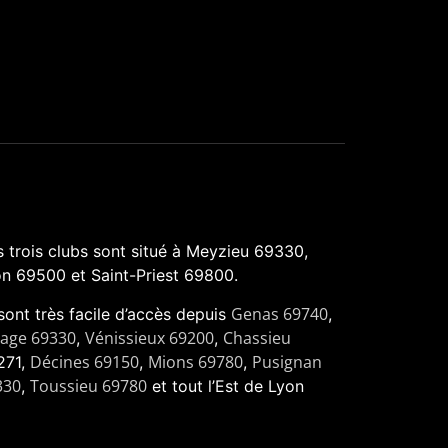
 trois clubs sont situé à Meyzieu 69330,
n 69500 et Saint-Priest 69800.
Genas 69740
 sont très facile d’accès depuis
,
nage 69330
Vénissieux 69200
Chassieu
,
,
Décines 69150
Mions 69780
Pusignan
271,
,
,
330
Toussieu 69780
,
et tout l’Est de Lyon