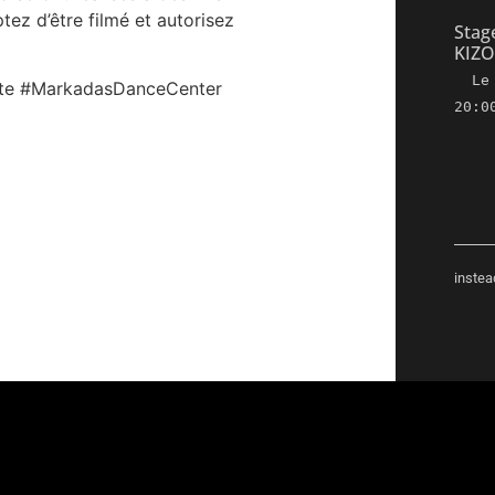
ez d’être filmé et autorisez
Stag
KIZ
L
te #MarkadasDanceCenter
20:0
instea