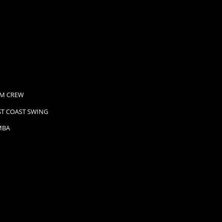
M CREW
T COAST SWING
MBA