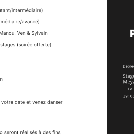
tant/intermédiaire)
rmédiaire/avancé)
Manou, Ven & Sylvain
 stages (soirée offerte)
Depre
Stag
on
Meyz
L
19:0
votre date et venez danser
o seront réalisés à des fins