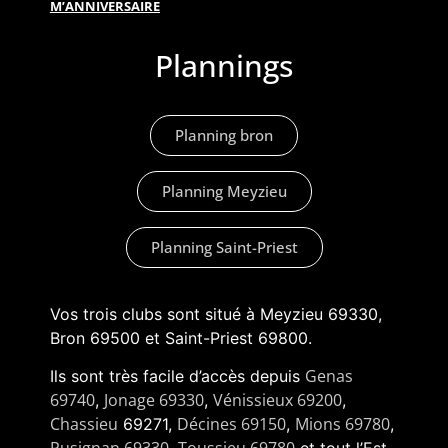
M’ANNIVERSAIRE
Plannings
Planning bron
Planning Meyzieu
Planning Saint-Priest
Vos trois clubs sont situé à Meyzieu 69330,
Bron 69500 et Saint-Priest 69800.
Genas
Ils sont très facile d’accès depuis
69740
Jonage 69330
Vénissieux 69200
,
,
,
Chassieu
Décines 69150
Mions 69780
69271,
,
,
Pusignan 69330
Toussieu 69780
,
et tout l’Est