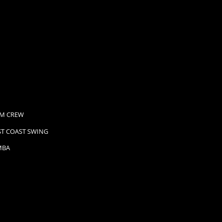
M CREW
T COAST SWING
MBA