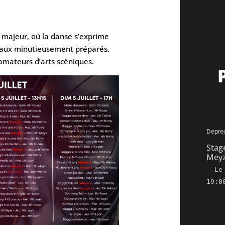
 majeur, où la danse s’exprime
leaux minutieusement préparés.
amateurs d’arts scéniques.
Depre
Stag
Meyz
L
19:0