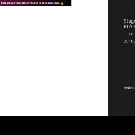
Stag
KIZ
L
20:0
instea