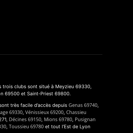
 trois clubs sont situé à Meyzieu 69330,
n 69500 et Saint-Priest 69800.
Genas 69740
 sont très facile d’accès depuis
,
nage 69330
Vénissieux 69200
Chassieu
,
,
Décines 69150
Mions 69780
Pusignan
271,
,
,
330
Toussieu 69780
,
et tout l’Est de Lyon