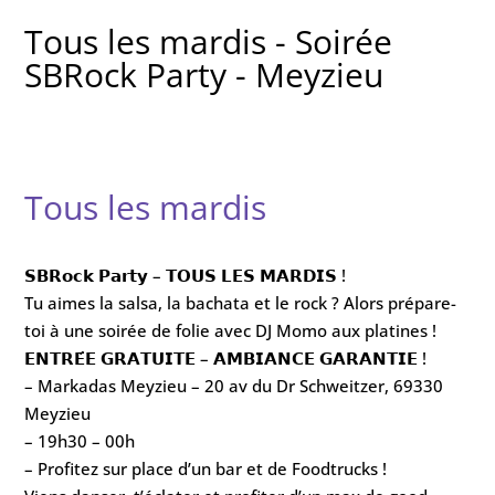
Tous les mardis - Soirée
SBRock Party - Meyzieu
Tous les mardis
𝗦𝗕𝗥𝗼𝗰𝗸 𝗣𝗮𝗿𝘁𝘆 – 𝗧𝗢𝗨𝗦 𝗟𝗘𝗦 𝗠𝗔𝗥𝗗𝗜𝗦 !
Tu aimes la salsa, la bachata et le rock ? Alors prépare-
toi à une soirée de folie avec DJ Momo aux platines !
𝗘𝗡𝗧𝗥𝗘́𝗘 𝗚𝗥𝗔𝗧𝗨𝗜𝗧𝗘 – 𝗔𝗠𝗕𝗜𝗔𝗡𝗖𝗘 𝗚𝗔𝗥𝗔𝗡𝗧𝗜𝗘 !
– Markadas Meyzieu – 20 av du Dr Schweitzer, 69330
Meyzieu
– 19h30 – 00h
– Profitez sur place d’un bar et de Foodtrucks !