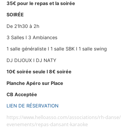
35€ pour le repas et la soirée
SOIRÉE
De 21h30 à 2h
3 Salles I 3 Ambiances
1 salle généraliste I 1 salle SBK I 1 salle swing
DJ DIJOUX I DJ NATY
10€ soirée seule I 8€ soirée
Planche Apéro sur Place
CB Acceptée
LIEN DE RÉSERVATION
https://www.helloasso.com/
associations/rh-danse/
evenements/repas-dansant-
karaoke