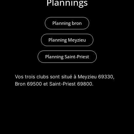
Plannings
Planning bron
Planning Meyzieu
Planning Saint-Priest
Vos trois clubs sont situé à Meyzieu 69330,
Bron 69500 et Saint-Priest 69800.
Ils sont très facile d’accès depuis
Genas
69740
,
Jonage 69330
,
Vénissieux 69200
,
Chassieu
69271,
Décines 69150
,
Mions
69780
,
Pusignan 69330
,
Toussieu 69780
et
tout l’Est de Lyon