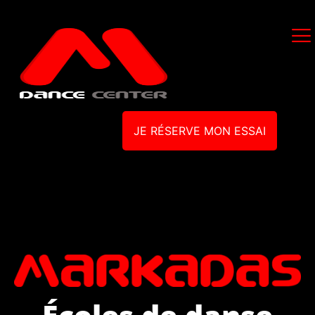
JE RÉSERVE MON ESSAI
Écoles de danse