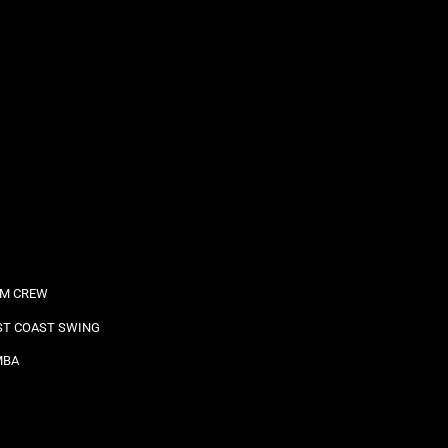
M CREW
T COAST SWING
MBA