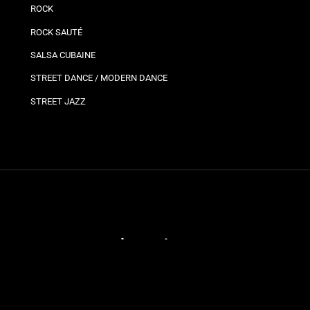
ROCK
ROCK SAUTÉ
SALSA CUBAINE
STREET DANCE / MODERN DANCE
STREET JAZZ
Plannings
Vos
Bro
Ils
Planning bron
Jo