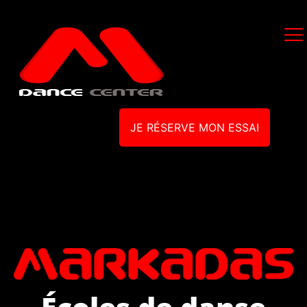
JE RÉSERVE MON ESSAI
Écoles de danse