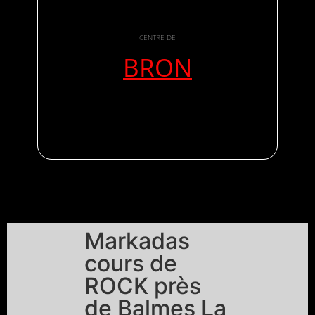
CENTRE DE
BRON
Markadas
cours de
ROCK près
de Balmes La