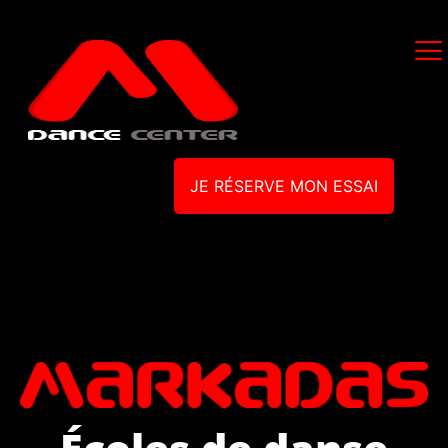
JE RÉSERVE MON ESSAI
Écoles de danse