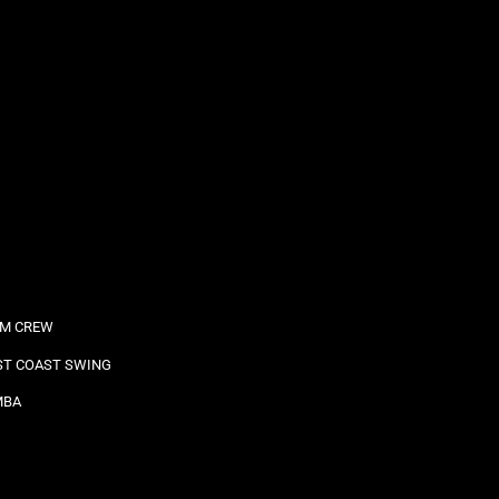
M CREW
T COAST SWING
MBA