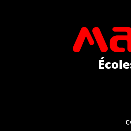
École
c