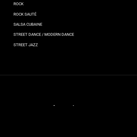
ROCK
ROCK SAUTÉ
SALSA CUBAINE
STREET DANCE / MODERN DANCE
STREET JAZZ
Plannings
Vos
Bro
Ils
Planning bron
Jo