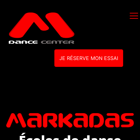
JE RÉSERVE MON ESSAI
Écoles de danse