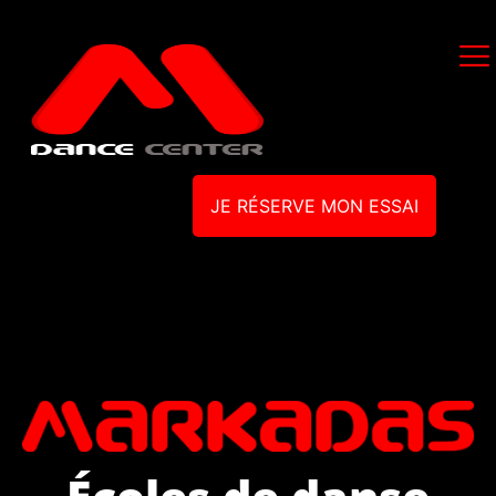
JE RÉSERVE MON ESSAI
Écoles de danse