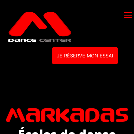
JE RÉSERVE MON ESSAI
Écoles de danse