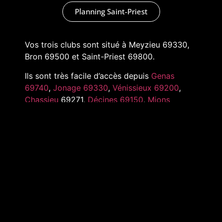
Planning Saint-Priest
Vos trois clubs sont situé à Meyzieu 69330,
Bron 69500 et Saint-Priest 69800.
Ils sont très facile d’accès depuis
Genas
69740
,
Jonage 69330
,
Vénissieux 69200
,
Chassieu
69271,
Décines 69150
,
Mions
69780
,
Pusignan 69330
,
Toussieu 69780
et
tout l’Est de Lyon
MARKADAS © 2022 –
MENTIONS LÉGALES