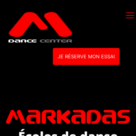
JE RÉSERVE MON ESSAI
Écoles de danse